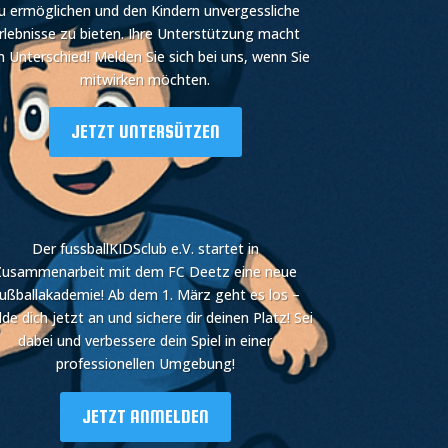
u ermöglichen und den Kindern unvergessliche
rlebnisse zu bieten. Ihre Unterstützung macht
n Unterschied! Melden Sie sich bei uns, wenn Sie
mitwirken möchten.
JETZT UNTERSÜTZEN
Der fussballKIDSclub e.V. startet in
Zusammenarbeit mit dem FC Deetz eine neue
ußballakademie! Ab dem 1. März geht es los –
de dich jetzt an und sichere dir deinen Platz! Sei
dabei und verbessere dein Spiel in einer
professionellen Umgebung!
JETZT ANMELDEN