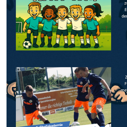
z
E
de
F
mel