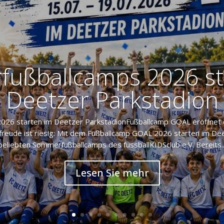
ußballcamps 2026 st
Deetzer Parkstadion
26 starten im Deetzer ParkstadionFußballcamp GOAL eröffnet 
freude ist riesig: Mit dem Fußballcamp GOAL 2026 starten im Dee
beliebten Sommerfußballcamps des fussballKIDSclub e.V. Bereits..
Lesen Sie mehr