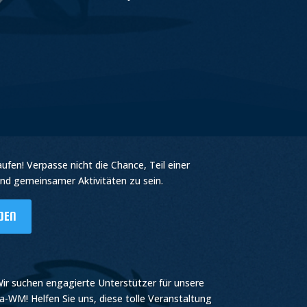
Hoch/Runter
benutzen,
um
die
Lautstärke
zu
regeln.
en! Verpasse nicht die Chance, Teil einer
nd gemeinsamer Aktivitäten zu sei
n.
DEN
ir suchen engagierte Unterstützer für unsere
ta-WM! Helfen Sie uns, diese tolle Veranstaltung