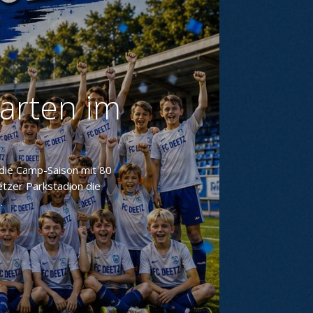
arten im
die Camp-Saison mit 80
tzer Parkstadion die
.